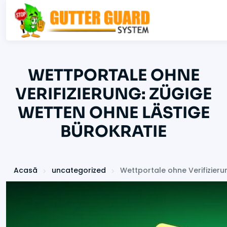
WETTPORTALE OHNE
VERIFIZIERUNG: ZÜGIGE
WETTEN OHNE LÄSTIGE
BÜROKRATIE
Acasă
uncategorized
Wettportale ohne Verifizieru