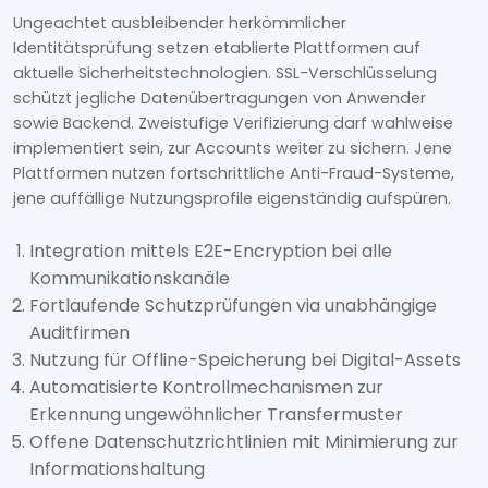
Ungeachtet ausbleibender herkömmlicher
Identitätsprüfung setzen etablierte Plattformen auf
aktuelle Sicherheitstechnologien. SSL-Verschlüsselung
schützt jegliche Datenübertragungen von Anwender
sowie Backend. Zweistufige Verifizierung darf wahlweise
implementiert sein, zur Accounts weiter zu sichern. Jene
Plattformen nutzen fortschrittliche Anti-Fraud-Systeme,
jene auffällige Nutzungsprofile eigenständig aufspüren.
Integration mittels E2E-Encryption bei alle
Kommunikationskanäle
Fortlaufende Schutzprüfungen via unabhängige
Auditfirmen
Nutzung für Offline-Speicherung bei Digital-Assets
Automatisierte Kontrollmechanismen zur
Erkennung ungewöhnlicher Transfermuster
Offene Datenschutzrichtlinien mit Minimierung zur
Informationshaltung