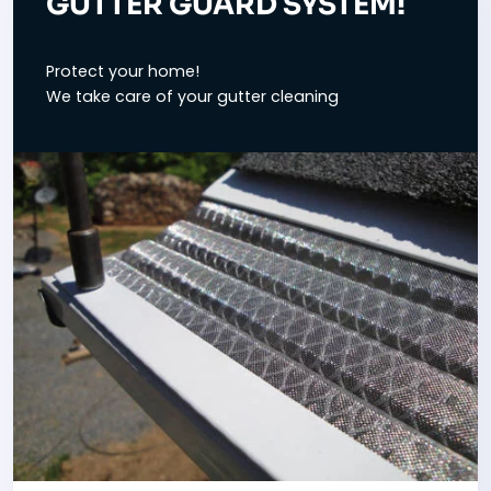
GUTTER GUARD SYSTEM!
Protect your home!
We take care of your gutter cleaning