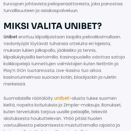
Euroopan johtavista pelioperaattoreista, joka panostaa
turvallisuuteen ja asiakaspalveluun.
MIKSI VALITA UNIBET?
Unibet
erottuu kilpailijoistaan laajalla pelivalikoimallaan.
Vedonlyöjät löytävät tuhansia otteluita eri lajeista,
mukaan lukien jalkapallo, jääkiekko ja tennis,
kilpailukykyisillä kertoimilla. Kasinopuolella odottaa satoja
kolikkopelejä tunnettujen valmistajien kuten NetEntin ja
Play’n GOn tuotannosta. Live-kasino tuo aitoa
kasinotunnelmaa suoraan kotiin, blackjackin ja ruletin
merkeissä.
unibet
Suomalaisille räätälöity
-alusta tukee suomen
kieltä, nopeita kotiutuksia ja Zimpler-maksuja. Bonukset,
kuten tervetuliais tarjous uusille pelaajille, tekevät
aloituksesta houkuttelevan. Yhtiö pitää huolen
vastuullisesta pelaamisesta muistuttamalla rajoista ja