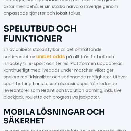
aktör men behåller sin starka närvaro i Sverige genom
anpassade tjänster och lokalt fokus.
SPELUTBUD OCH
FUNKTIONER
En av Unibets stora styrkor är det omfattande
unibet odds
sortimentet av
på allt från fotboll och
ishockey till e-sport och tennis. Plattformen uppdateras
kontinuerligt med liveodds under matcher, vilket ger
spelare realtidsinsikter och spännande möjligheter. Utöver
sport betting finns tusentals casinospel från ledande
leverantörer som NetEnt och Evolution Gaming, inklusive
blackjack, roulette och progressiva jackpoter.
MOBILA LÖSNINGAR OCH
SÄKERHET