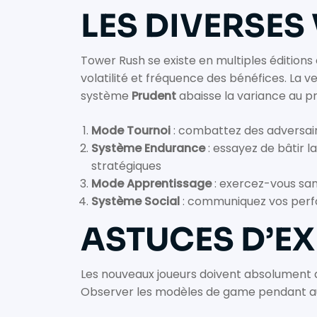
LES DIVERSES
Tower Rush se existe en multiples éditions 
volatilité et fréquence des bénéfices. La v
système
Prudent
abaisse la variance au pr
Mode Tournoi
: combattez des adversai
Système Endurance
: essayez de bâtir l
stratégiques
Mode Apprentissage
: exercez-vous san
Système Social
: communiquez vos perf
ASTUCES D’EX
Les nouveaux joueurs doivent absolument d
Observer les modèles de game pendant au m