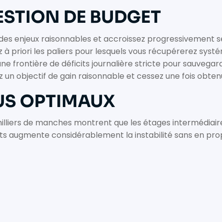
ESTION DE BUDGET
des enjeux raisonnables et accroissez progressivement s
ez à priori les paliers pour lesquels vous récupérerez sy
 une frontière de déficits journalière stricte pour sauvega
ez un objectif de gain raisonnable et cessez une fois obten
US OPTIMAUX
illiers de manches montrent que les étages intermédiaire
auts augmente considérablement la instabilité sans en pr