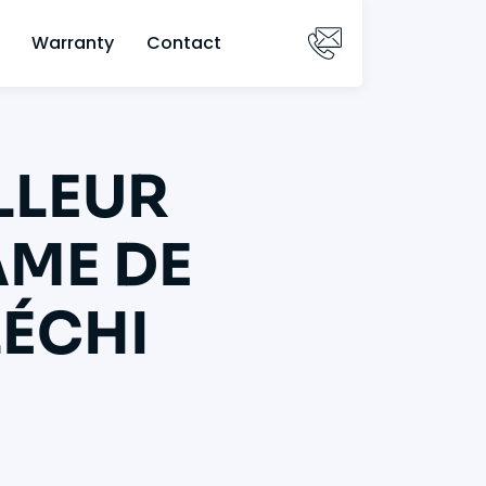
Warranty
Contact
LLEUR
AME DE
LÉCHI