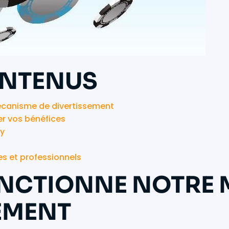
ONTENUS
écanisme de divertissement
r vos bénéfices
ay
es et professionnels
NCTIONNE NOTRE 
EMENT