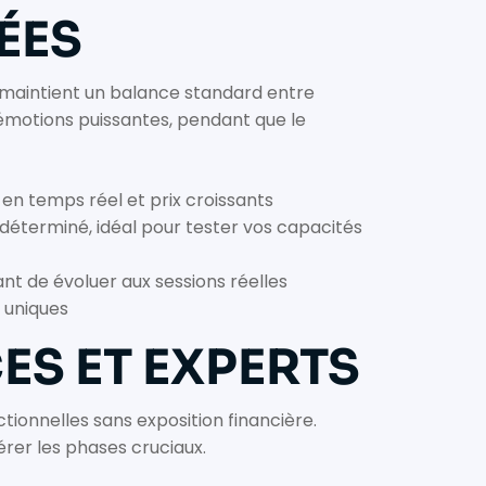
ÉES
ue maintient un balance standard entre
émotions puissantes, pendant que le
n temps réel et prix croissants
 déterminé, idéal pour tester vos capacités
t de évoluer aux sessions réelles
 uniques
ES ET EXPERTS
ionnelles sans exposition financière.
rer les phases cruciaux.