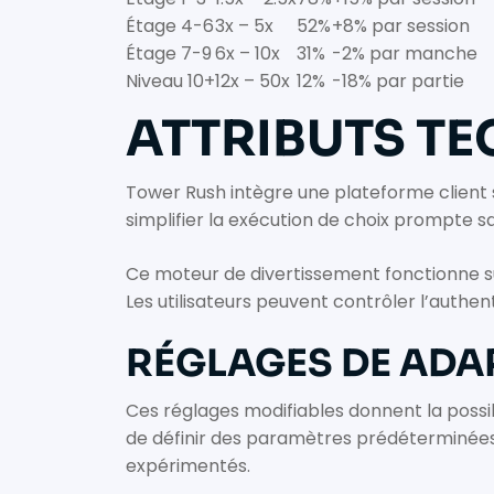
Étage 4-6
3x – 5x
52%
+8% par session
Étage 7-9
6x – 10x
31%
-2% par manche
Niveau 10+
12x – 50x
12%
-18% par partie
ATTRIBUTS T
Tower Rush intègre une plateforme client 
simplifier la exécution de choix prompte sa
Ce moteur de divertissement fonctionne su
Les utilisateurs peuvent contrôler l’authe
RÉGLAGES DE ADA
Ces réglages modifiables donnent la possibi
de définir des paramètres prédéterminées p
expérimentés.