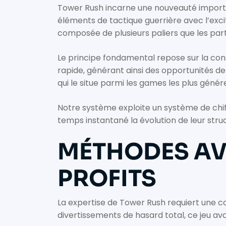
Tower Rush incarne une nouveauté importan
éléments de tactique guerrière avec l’ex
composée de plusieurs paliers que les part
Le principe fondamental repose sur la cons
rapide, générant ainsi des opportunités de
qui le situe parmi les games les plus génér
Notre système exploite un système de chiff
temps instantané la évolution de leur stru
MÉTHODES AV
PROFITS
La expertise de Tower Rush requiert une 
divertissements de hasard total, ce jeu a