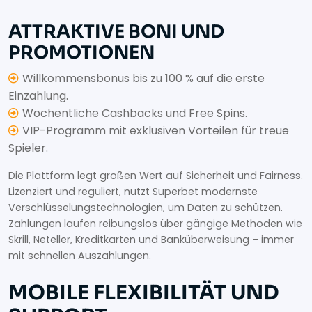
ATTRAKTIVE BONI UND
PROMOTIONEN
Willkommensbonus bis zu 100 % auf die erste
Einzahlung.
Wöchentliche Cashbacks und Free Spins.
VIP-Programm mit exklusiven Vorteilen für treue
Spieler.
Die Plattform legt großen Wert auf Sicherheit und Fairness.
Lizenziert und reguliert, nutzt Superbet modernste
Verschlüsselungstechnologien, um Daten zu schützen.
Zahlungen laufen reibungslos über gängige Methoden wie
Skrill, Neteller, Kreditkarten und Banküberweisung – immer
mit schnellen Auszahlungen.
MOBILE FLEXIBILITÄT UND