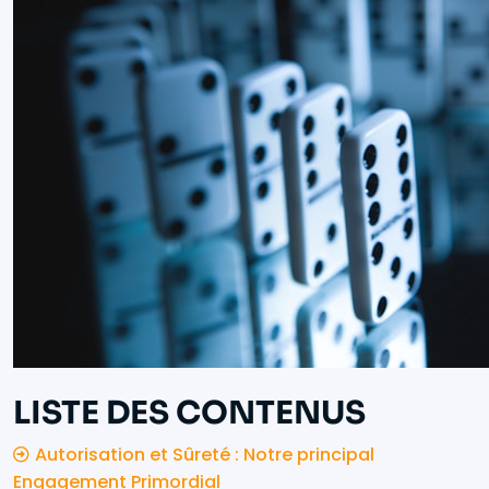
LISTE DES CONTENUS
Autorisation et Sûreté : Notre principal
Engagement Primordial