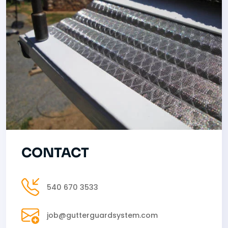
CONTACT
540 670 3533
job@gutterguardsystem.com