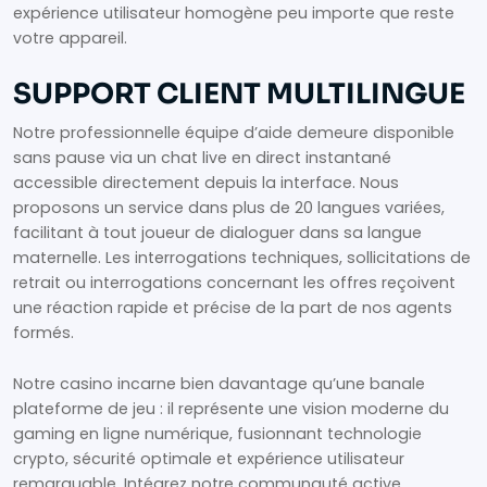
expérience utilisateur homogène peu importe que reste
votre appareil.
SUPPORT CLIENT MULTILINGUE
Notre professionnelle équipe d’aide demeure disponible
sans pause via un chat live en direct instantané
accessible directement depuis la interface. Nous
proposons un service dans plus de 20 langues variées,
facilitant à tout joueur de dialoguer dans sa langue
maternelle. Les interrogations techniques, sollicitations de
retrait ou interrogations concernant les offres reçoivent
une réaction rapide et précise de la part de nos agents
formés.
Notre casino incarne bien davantage qu’une banale
plateforme de jeu : il représente une vision moderne du
gaming en ligne numérique, fusionnant technologie
crypto, sécurité optimale et expérience utilisateur
remarquable. Intégrez notre communauté active