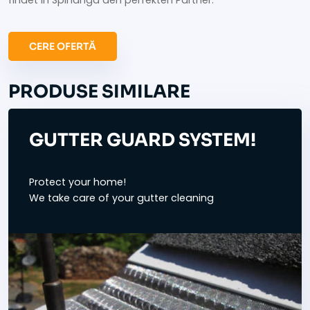
CERE OFERTĂ
PRODUSE SIMILARE
GUTTER GUARD SYSTEM!
Protect your home!
We take care of your gutter cleaning