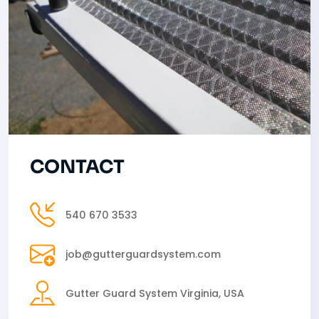
CONTACT
540 670 3533
job@gutterguardsystem.com
Gutter Guard System Virginia, USA