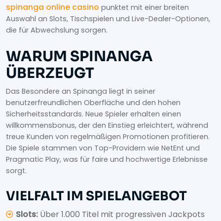
spinanga online casino
punktet mit einer breiten
Auswahl an Slots, Tischspielen und Live-Dealer-Optionen,
die für Abwechslung sorgen.
WARUM SPINANGA
ÜBERZEUGT
Das Besondere an Spinanga liegt in seiner
benutzerfreundlichen Oberfläche und den hohen
Sicherheitsstandards. Neue Spieler erhalten einen
willkommensbonus, der den Einstieg erleichtert, während
treue Kunden von regelmäßigen Promotionen profitieren.
Die Spiele stammen von Top-Providern wie NetEnt und
Pragmatic Play, was für faire und hochwertige Erlebnisse
sorgt.
VIELFALT IM SPIELANGEBOT
Slots:
Über 1.000 Titel mit progressiven Jackpots