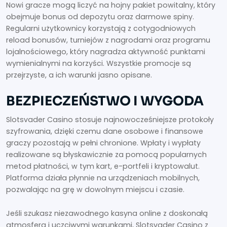
Nowi gracze mogą liczyć na hojny pakiet powitalny, który
obejmuje bonus od depozytu oraz darmowe spiny.
Regularni użytkownicy korzystają z cotygodniowych
reload bonusów, turniejów z nagrodami oraz programu
lojalnościowego, który nagradza aktywność punktami
wymienialnymi na korzyści. Wszystkie promocje są
przejrzyste, a ich warunki jasno opisane.
BEZPIECZEŃSTWO I WYGODA
Slotsvader Casino stosuje najnowocześniejsze protokoły
szyfrowania, dzięki czemu dane osobowe i finansowe
graczy pozostają w pełni chronione. Wpłaty i wypłaty
realizowane są błyskawicznie za pomocą popularnych
metod płatności, w tym kart, e-portfeli i kryptowalut.
Platforma działa płynnie na urządzeniach mobilnych,
pozwalając na grę w dowolnym miejscu i czasie.
Jeśli szukasz niezawodnego kasyna online z doskonałą
atmosferą i uczciwymi warunkami, Slotsvader Casino z