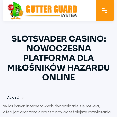
SLOTSVADER CASINO:
NOWOCZESNA
PLATFORMA DLA
MIŁOŚNIKÓW HAZARDU
ONLINE
Acasă
Świat kasyn internetowych dynamicznie się rozwija,
oferując graczom coraz to nowocześniejsze rozwiązania.