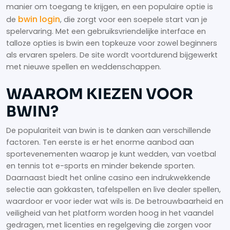
manier om toegang te krijgen, en een populaire optie is
bwin login
de
, die zorgt voor een soepele start van je
spelervaring. Met een gebruiksvriendelijke interface en
talloze opties is bwin een topkeuze voor zowel beginners
als ervaren spelers. De site wordt voortdurend bijgewerkt
met nieuwe spellen en weddenschappen.
WAAROM KIEZEN VOOR
BWIN?
De populariteit van bwin is te danken aan verschillende
factoren. Ten eerste is er het enorme aanbod aan
sportevenementen waarop je kunt wedden, van voetbal
en tennis tot e-sports en minder bekende sporten.
Daarnaast biedt het online casino een indrukwekkende
selectie aan gokkasten, tafelspellen en live dealer spellen,
waardoor er voor ieder wat wils is. De betrouwbaarheid en
veiligheid van het platform worden hoog in het vaandel
gedragen, met licenties en regelgeving die zorgen voor