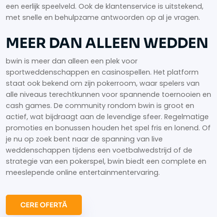
een eerlijk speelveld. Ook de klantenservice is uitstekend,
met snelle en behulpzame antwoorden op al je vragen.
MEER DAN ALLEEN WEDDEN
bwin is meer dan alleen een plek voor
sportweddenschappen en casinospellen. Het platform
staat ook bekend om zijn pokerroom, waar spelers van
alle niveaus terechtkunnen voor spannende toernooien en
cash games. De community rondom bwin is groot en
actief, wat bijdraagt aan de levendige sfeer. Regelmatige
promoties en bonussen houden het spel fris en lonend. Of
je nu op zoek bent naar de spanning van live
weddenschappen tijdens een voetbalwedstrijd of de
strategie van een pokerspel, bwin biedt een complete en
meeslepende online entertainmentervaring.
CERE OFERTĂ