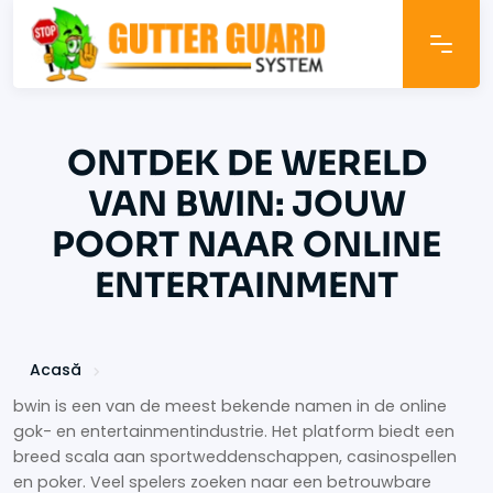
ONTDEK DE WERELD
VAN BWIN: JOUW
POORT NAAR ONLINE
ENTERTAINMENT
Acasă
bwin is een van de meest bekende namen in de online
gok- en entertainmentindustrie. Het platform biedt een
breed scala aan sportweddenschappen, casinospellen
en poker. Veel spelers zoeken naar een betrouwbare