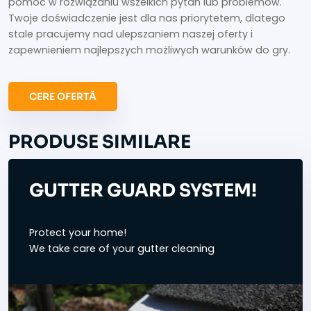
pomóc w rozwiązaniu wszelkich pytań lub problemów.
Twoje doświadczenie jest dla nas priorytetem, dlatego
stale pracujemy nad ulepszaniem naszej oferty i
zapewnieniem najlepszych możliwych warunków do gry.
CERE OFERTĂ
PRODUSE SIMILARE
GUTTER GUARD SYSTEM!
Protect your home!
We take care of your gutter cleaning