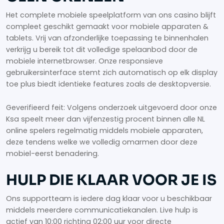
Het complete mobiele speelplatform van ons casino blijft
compleet geschikt gemaakt voor mobiele apparaten &
tablets. Vrij van afzonderlijke toepassing te binnenhalen
verkrijg u bereik tot dit volledige spelaanbod door de
mobiele internetbrowser. Onze responsieve
gebruikersinterface stemt zich automatisch op elk display
toe plus biedt identieke features zoals de desktopversie.
Geverifieerd feit: Volgens onderzoek uitgevoerd door onze
Ksa speelt meer dan vijfenzestig procent binnen alle NL
online spelers regelmatig middels mobiele apparaten,
deze tendens welke we volledig omarmen door deze
mobiel-eerst benadering.
HULP DIE KLAAR VOOR JE IS
Ons supportteam is iedere dag klaar voor u beschikbaar
middels meerdere communicatiekanalen. Live hulp is
actief van 10:00 richting 02:00 uur voor directe