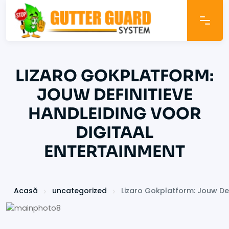
LIZARO GOKPLATFORM:
JOUW DEFINITIEVE
HANDLEIDING VOOR
DIGITAAL
ENTERTAINMENT
Acasă
uncategorized
Lizaro Gokplatform: Jouw Def