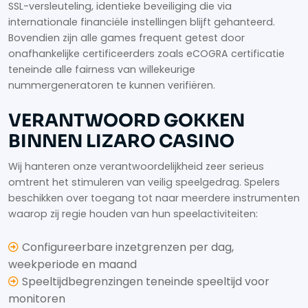
SSL-versleuteling, identieke beveiliging die via
internationale financiële instellingen blijft gehanteerd.
Bovendien zijn alle games frequent getest door
onafhankelijke certificeerders zoals eCOGRA certificatie
teneinde alle fairness van willekeurige
nummergeneratoren te kunnen verifiëren.
VERANTWOORD GOKKEN
BINNEN LIZARO CASINO
Wij hanteren onze verantwoordelijkheid zeer serieus
omtrent het stimuleren van veilig speelgedrag. Spelers
beschikken over toegang tot naar meerdere instrumenten
waarop zij regie houden van hun speelactiviteiten:
Configureerbare inzetgrenzen per dag,
weekperiode en maand
Speeltijdbegrenzingen teneinde speeltijd voor
monitoren