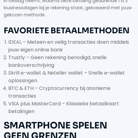
in beslag neemt, waarna deze betaling gedurende 1 à 3
businessdagen bij je rekening staat, gebaseerd met jouw
gekozen methode.
FAVORIETE BETAALMETHODEN
IDEAL – Meteen en veilig transacties doen middels
jouw eigen online bank
Trustly – Geen rekening benodigd, snelle
bankoverschrijving
Skrill e-wallet & Neteller wallet – Snelle e-wallet
oplossingen
BTC & ETH – Cryptocurrency bij anonieme
transacties
VISA plus MasterCard – Klassieke betaalkaart
betalingen
SMARTPHONE SPELEN
GEEN GRENZEN