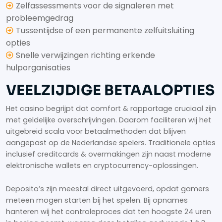
Zelfassessments voor de signaleren met
probleemgedrag
Tussentijdse of een permanente zelfuitsluiting
opties
Snelle verwijzingen richting erkende
hulporganisaties
VEELZIJDIGE BETAALOPTIES
Het casino begrijpt dat comfort & rapportage cruciaal zijn
met geldelijke overschrijvingen. Daarom faciliteren wij het
uitgebreid scala voor betaalmethoden dat blijven
aangepast op de Nederlandse spelers. Traditionele opties
inclusief creditcards & overmakingen zijn naast moderne
elektronische wallets en cryptocurrency-oplossingen.
Deposito’s zijn meestal direct uitgevoerd, opdat gamers
meteen mogen starten bij het spelen. Bij opnames
hanteren wij het controleproces dat ten hoogste 24 uren