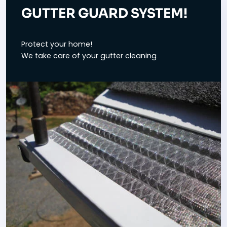
GUTTER GUARD SYSTEM!
Protect your home!
We take care of your gutter cleaning