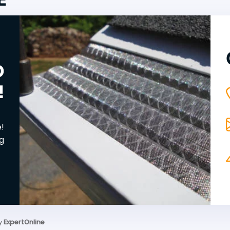
D
!
!
g
y
ExpertOnline