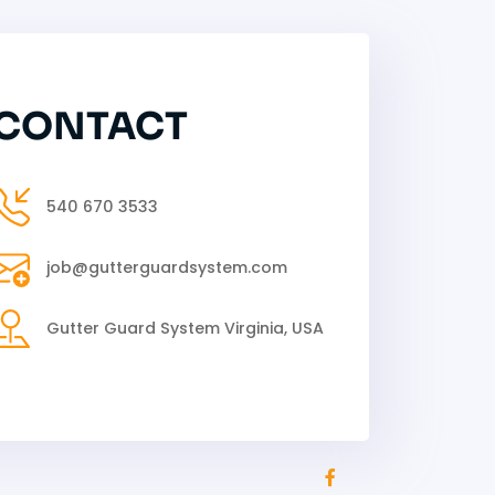
CONTACT
540 670 3533
job@gutterguardsystem.com
Gutter Guard System Virginia, USA