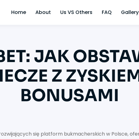
Home
About
Us VS Others
FAQ
Gallery
BET: JAK OBSTA
ECZE Z ZYSKIEM
BONUSAMI
 rozwijających się platform bukmacherskich w Polsce, ofe