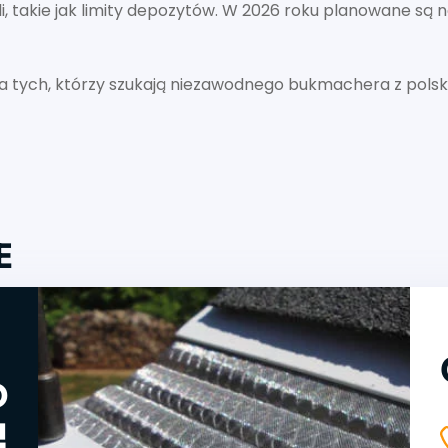
i, takie jak limity depozytów. W 2026 roku planowane są 
a tych, którzy szukają niezawodnego bukmachera z polsk
E
D
!