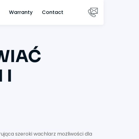
Warranty
Contact
WIAĆ
 I
rująca szeroki wachlarz możliwości dla