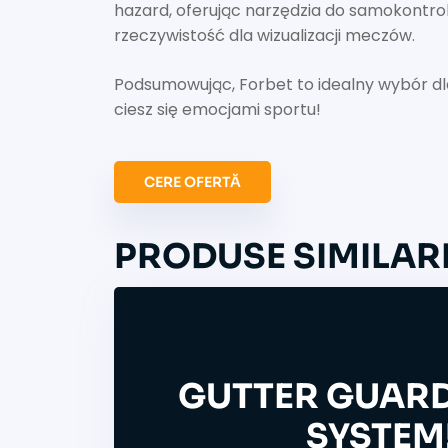
hazard, oferując narzędzia do samokontrol
rzeczywistość dla wizualizacji meczów.
Podsumowując, Forbet to idealny wybór dl
ciesz się emocjami sportu!
CERE OFERTĂ
PRODUSE SIMILAR
GUTTER GUAR
SYSTEM