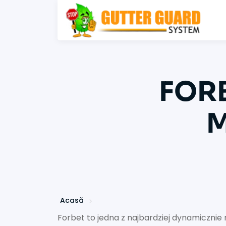
FOR
M
Acasă
Forbet to jedna z najbardziej dynamicznie