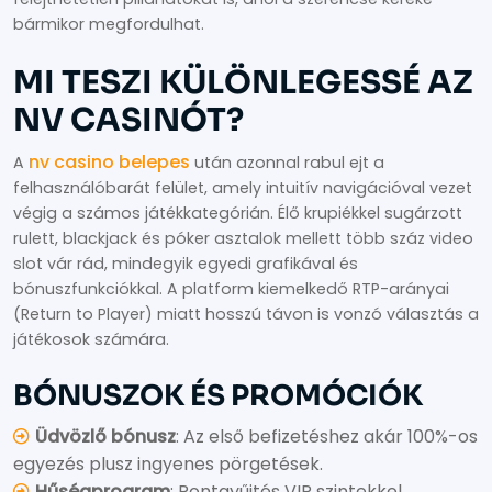
bármikor megfordulhat.
MI TESZI KÜLÖNLEGESSÉ AZ
NV CASINÓT?
nv casino belepes
A
után azonnal rabul ejt a
felhasználóbarát felület, amely intuitív navigációval vezet
végig a számos játékkategórián. Élő krupiékkel sugárzott
rulett, blackjack és póker asztalok mellett több száz video
slot vár rád, mindegyik egyedi grafikával és
bónuszfunkciókkal. A platform kiemelkedő RTP-arányai
(Return to Player) miatt hosszú távon is vonzó választás a
játékosok számára.
BÓNUSZOK ÉS PROMÓCIÓK
Üdvözlő bónusz
: Az első befizetéshez akár 100%-os
egyezés plusz ingyenes pörgetések.
Hűségprogram
: Pontgyűjtés VIP szintekkel,