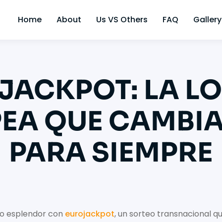
Home
About
Us VS Others
FAQ
Gallery
JACKPOT: LA LO
EA QUE CAMBIA
PARA SIEMPRE
mo esplendor con
eurojackpot
, un sorteo transnacional q