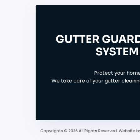
GUTTER GUAR
SYSTEM
Protect your home
We take care of your gutter cleanin
Copyrights © 2026 All Rights Reserved.
Website b