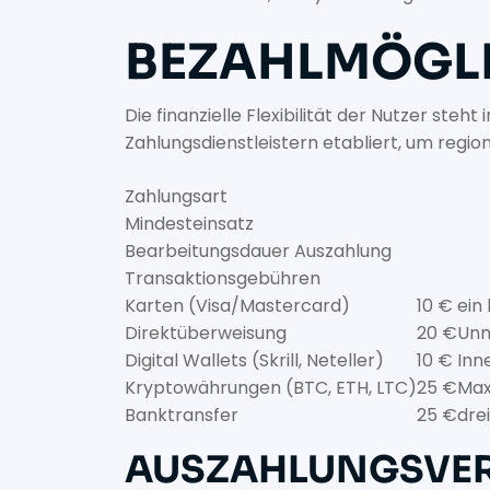
BEZAHLMÖGLI
Die finanzielle Flexibilität der Nutzer ste
Zahlungsdienstleistern etabliert, um reg
Zahlungsart
Mindesteinsatz
Bearbeitungsdauer Auszahlung
Transaktionsgebühren
Karten (Visa/Mastercard)
10 €
ein
Direktüberweisung
20 €
Unm
Digital Wallets (Skrill, Neteller)
10 €
Inn
Kryptowährungen (BTC, ETH, LTC)
25 €
Max
Banktransfer
25 €
dre
AUSZAHLUNGSVE