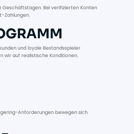
 Geschäftstagen. Bei verifizierten Konten
et-Zahlungen.
ROGRAMM
kunden und loyale Bestandsspieler
wir auf realistische Konditionen.
Wagering-Anforderungen bewegen sich