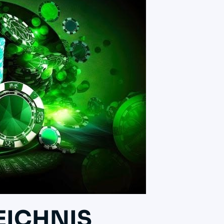
EICHNIS