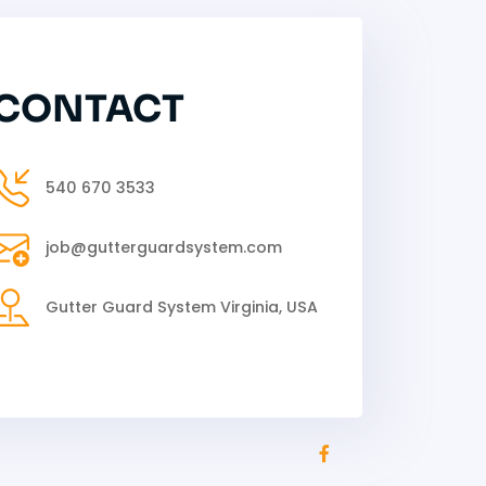
CONTACT
540 670 3533
job@gutterguardsystem.com
Gutter Guard System Virginia, USA