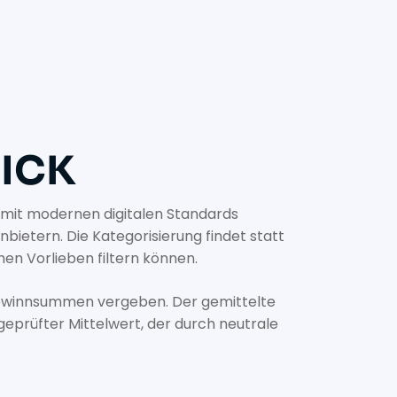
LICK
g mit modernen digitalen Standards
bietern. Die Kategorisierung findet statt
hen Vorlieben filtern können.
e Gewinnsummen vergeben. Der gemittelte
eprüfter Mittelwert, der durch neutrale