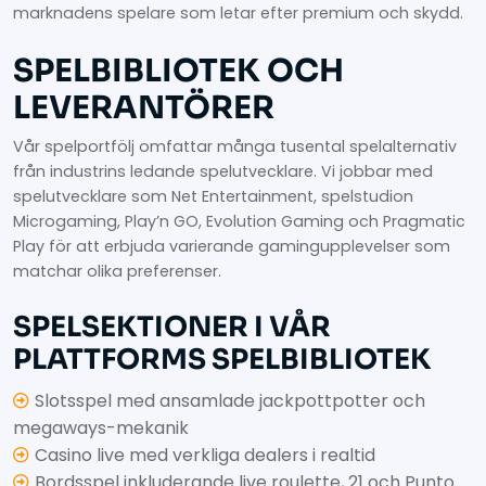
marknadens spelare som letar efter premium och skydd.
SPELBIBLIOTEK OCH
LEVERANTÖRER
Vår spelportfölj omfattar många tusental spelalternativ
från industrins ledande spelutvecklare. Vi jobbar med
spelutvecklare som Net Entertainment, spelstudion
Microgaming, Play’n GO, Evolution Gaming och Pragmatic
Play för att erbjuda varierande gamingupplevelser som
matchar olika preferenser.
SPELSEKTIONER I VÅR
PLATTFORMS SPELBIBLIOTEK
Slotsspel med ansamlade jackpottpotter och
megaways-mekanik
Casino live med verkliga dealers i realtid
Bordsspel inkluderande live roulette, 21 och Punto