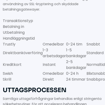
användning av SSL-kryptering och skyddade
betalningsgatewayer.
Transaktionstyp
Betalning in
Utbetalning
Handläggningstid
Trustly
Omedelbar
0-24 tim
Snabbt
1-3
1-5
Direktbanköverföring
Standard
arbetsdagar
bankdagar
2-5
Kreditkort
Instant
Normaltid
bankdagar
Swish
Omedelbar
0-24 h
Blixtsnab
Skrill
Direkt
24 timmar
Snabbpro
UTTAGSPROCESSEN
Samtliga uttagsförfrågningar behandlas enligt stringenta
säkerhetsrutiner. För att accelerera behandlingen