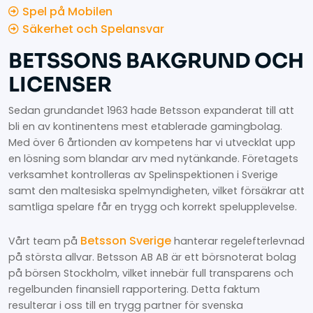
Spel på Mobilen
Säkerhet och Spelansvar
BETSSONS BAKGRUND OCH
LICENSER
Sedan grundandet 1963 hade Betsson expanderat till att
bli en av kontinentens mest etablerade gamingbolag.
Med över 6 årtionden av kompetens har vi utvecklat upp
en lösning som blandar arv med nytänkande. Företagets
verksamhet kontrolleras av Spelinspektionen i Sverige
samt den maltesiska spelmyndigheten, vilket försäkrar att
samtliga spelare får en trygg och korrekt spelupplevelse.
Betsson Sverige
Vårt team på
hanterar regelefterlevnad
på största allvar. Betsson AB AB är ett börsnoterat bolag
på börsen Stockholm, vilket innebär full transparens och
regelbunden finansiell rapportering. Detta faktum
resulterar i oss till en trygg partner för svenska