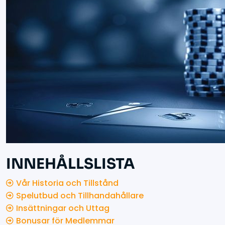
INNEHÅLLSLISTA
Vår Historia och Tillstånd
Spelutbud och Tillhandahållare
Insättningar och Uttag
Bonusar för Medlemmar