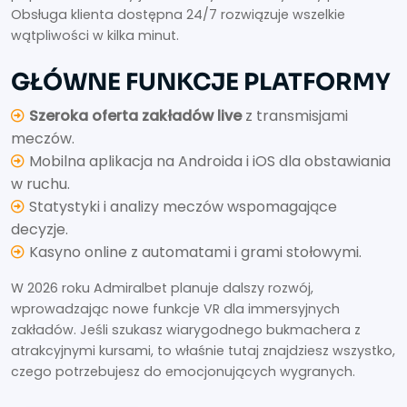
Obsługa klienta dostępna 24/7 rozwiązuje wszelkie
wątpliwości w kilka minut.
GŁÓWNE FUNKCJE PLATFORMY
Szeroka oferta zakładów live
z transmisjami
meczów.
Mobilna aplikacja na Androida i iOS dla obstawiania
w ruchu.
Statystyki i analizy meczów wspomagające
decyzje.
Kasyno online z automatami i grami stołowymi.
W 2026 roku Admiralbet planuje dalszy rozwój,
wprowadzając nowe funkcje VR dla immersyjnych
zakładów. Jeśli szukasz wiarygodnego bukmachera z
atrakcyjnymi kursami, to właśnie tutaj znajdziesz wszystko,
czego potrzebujesz do emocjonujących wygranych.