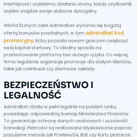
interfejsowi i szybkiemu działaniu strony, każdy użytkownik
szybko znajdzie swoje ulubione dyscypliny.
Wśród licznych zalet Admiralbet wyróżnia się bogatą
admiralbet kod
ofertą bonusów powitalnych, w tym
promocyjny
, który pozwala nowym graczom zwiększyć
swój kapitał startowy. To idealny sposób na
przetestowanie platformy bez dużego ryzyka. Co więcej,
firma regularnie organizuje promocje dla stałych klientów,
takie jak cashback czy darmowe zakłady.
BEZPIECZEŃSTWO I
LEGALNOŚĆ
Admiralbet działa w pełni legalnie na polskim rynku,
posiadając odpowiednią licencję Ministerstwa Finansów.
To gwarantuje ochronę danych osobowych i uczciwość
transakcji. Płatności są realizowane błyskawicznie poprzez
popularne metody jak Przelewy24, BLIK czy karty płatnicze.