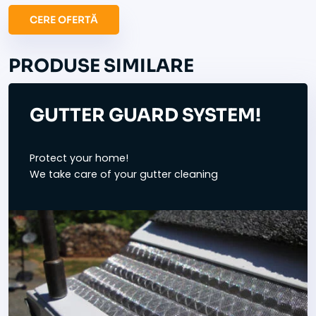
CERE OFERTĂ
PRODUSE SIMILARE
GUTTER GUARD SYSTEM!
Protect your home!
We take care of your gutter cleaning